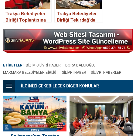
Trakya Belediyeler
Trakya Belediyeler
Birliği Toplantısına
Birliği Tekirdağ’da
Ergene Belediyesi
Toplandı.
ev sahipliği yaptı
ETİKETLER:
BIZIM SILIVRI HABER
BORA BALCIOĞLU
MARMARA BELEDIYELER BIRLIĞI
SILIVRI HABER
SILIVRI HABERLERI
İLGİNİZİ ÇEKEBİLECEK DİĞER KONULAR
Selimpaşa’nın Topatan