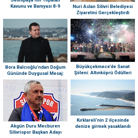
Kavunu ve Bamyası 8-9
Nuri Aslan Silivri Belediyesi
Ağustos’ta Vatandaşlarla
Ziyaretini Gerçekleştirdi
Buluşuyor
Büyükçekmece’de Sanat
Bora Balcıoğlu’ndan Doğum
Şöleni: Altınköprü Ödülleri
Gününde Duygusal Mesaj:
Sahiplerini Buldu!
“Silivri’mi Çok Özlüyorum”
Kırklareli’nin 2 ilçesinde
Akgün Duru Mecburen
denize girmek yasaklandı
Silivrispor Başkan Adayı