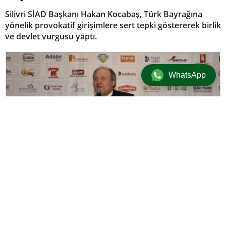
Silivri SİAD Başkanı Hakan Kocabaş, Türk Bayrağına
yönelik provokatif girişimlere sert tepki göstererek birlik
ve devlet vurgusu yaptı.
WhatsApp
Dernek-Cemiyet
/
Gündem
/
Manşet
21 Ocak 2026 21:00 | Güncellenme: 21 Ocak 2026 21:03
+
-
A
A
adminersin