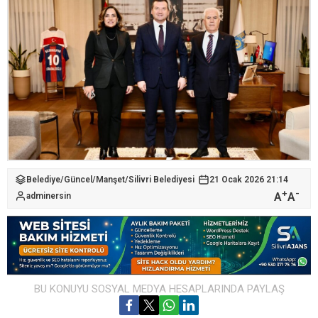
Belediye
/
Güncel
/
Manşet
/
Silivri Belediyesi
21 Ocak 2026 21:14
+
-
A
A
adminersin
BU KONUYU SOSYAL MEDYA HESAPLARINDA PAYLAŞ