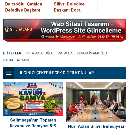
Balcıoğlu, Çatalca
Silivri Belediye
Belediye Başkanı
Başkanı Bora
Erhan Güzel’e
Balcıoğlu, İstanbul
Ziyaret
İlçe Belediye
Başkanları
Toplantısına Katıldı.
ETİKETLER:
BORA BALCIOĞLU
ÇATALCA
EKREM IMAMOĞLU
HASAT BAYRAMI
İLGİNİZİ ÇEKEBİLECEK DİĞER KONULAR
Selimpaşa’nın Topatan
Kavunu ve Bamyası 8-9
Nuri Aslan Silivri Belediyesi