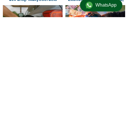
WhatsApp
yükseliş sofrayı da vuracak
kefenleyip gömecek adam
lazım’
Bu gece yarısı akaryakıta
Piyasalar alev alev: Depoyu
yine zam geliyor! Pompa alev
doldurmak için son saatler,
alacak
gece yarısı tabela değişiyor
Emeklileri kapma yarışındaki
Akaryakıta gece yarısı zam
bankalar kesenin ağzını açtı
geldi: Kontak artık daha zor
çalışacak
ZİYARETÇİ YORUMLARI
Henüz yorum yapılmamış. İlk yorumu aşağıdaki form aracılığıyla siz
yapabilirsiniz.