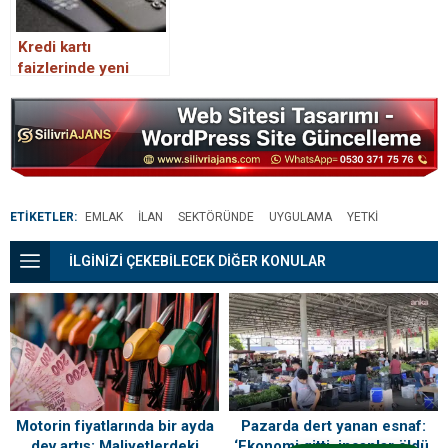
Kredi kartı
faizlerinde yeni
dönem yarın
başlıyor
ETİKETLER:
EMLAK
İLAN
SEKTÖRÜNDE
UYGULAMA
YETKI
İLGİNİZİ ÇEKEBİLECEK DİĞER KONULAR
Motorin fiyatlarında bir ayda
Pazarda dert yanan esnaf:
dev artış: Maliyetlerdeki
‘Ekonomi gitti, insanlar öldü,