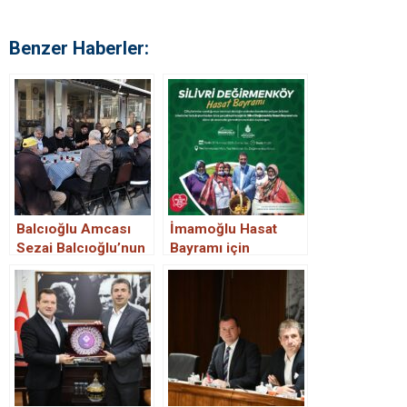
Benzer Haberler:
Balcıoğlu Amcası
İmamoğlu Hasat
Sezai Balcıoğlu’nun
Bayramı için
Cenazesine Katıldı
Değirmenköy’e
geliyor