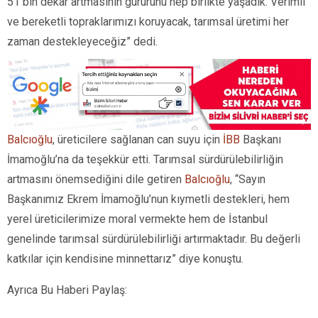
51 bin dekar artmasının gururunu hep birlikte yaşadık. Verimli
ve bereketli topraklarımızı koruyacak, tarımsal üretimi her
zaman destekleyeceğiz” dedi.
Balcıoğlu
, üreticilere sağlanan can suyu için
İBB
Başkanı
İmamoğlu’na da teşekkür etti. Tarımsal sürdürülebilirliğin
artmasını önemsediğini dile getiren
Balcıoğlu
, “Sayın
Başkanımız Ekrem İmamoğlu’nun kıymetli destekleri, hem
yerel üreticilerimize moral vermekte hem de İstanbul
genelinde tarımsal sürdürülebilirliği artırmaktadır. Bu değerli
katkılar için kendisine minnettarız” diye konuştu.
Ayrıca Bu Haberi Paylaş: