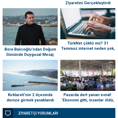
Ağustos’ta Vatandaşlarla
Ziyaretini Gerçekleştirdi
Buluşuyor
TürkNet çöktü mü? 31
Temmuz internet neden yok,
Bora Balcıoğlu’ndan Doğum
ne zaman gelecek?
Gününde Duygusal Mesaj:
“Silivri’mi Çok Özlüyorum”
Kırklareli’nin 2 ilçesinde
Pazarda dert yanan esnaf:
denize girmek yasaklandı
‘Ekonomi gitti, insanlar öldü,
kefenleyip gömecek adam
lazım’
ZİYARETÇİ YORUMLARI