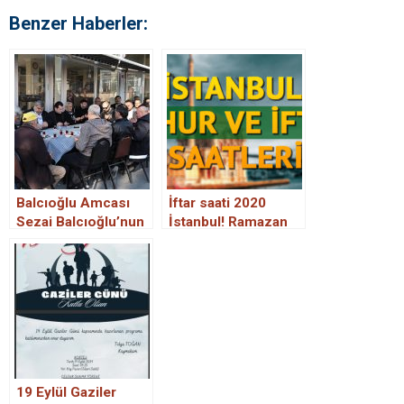
Benzer Haberler:
Balcıoğlu Amcası
İftar saati 2020
Sezai Balcıoğlu’nun
İstanbul! Ramazan
Cenazesine Katıldı
İmsakiyesi İstanbul
sahur ve iftar
saatleri 2020
19 Eylül Gaziler