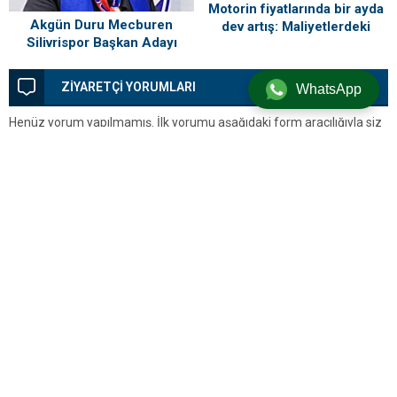
Motorin fiyatlarında bir ayda
Akgün Duru Mecburen
dev artış: Maliyetlerdeki
Silivrispor Başkan Adayı
yükseliş sofrayı da vuracak
ZİYARETÇİ YORUMLARI
WhatsApp
Henüz yorum yapılmamış. İlk yorumu aşağıdaki form aracılığıyla siz
yapabilirsiniz.
BİR YORUM YAZ
Yorum yapabilmek için
oturum açmalısınız
.
Silivri’den Son Dakika Haberleri, Silivri Güncel Gelişmeler ve Tüm
Detaylar