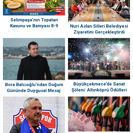
Selimpaşa’nın Topatan
Kavunu ve Bamyası 8-9
Nuri Aslan Silivri Belediyesi
Ağustos’ta Vatandaşlarla
Ziyaretini Gerçekleştirdi
Buluşuyor
Büyükçekmece’de Sanat
Bora Balcıoğlu’ndan Doğum
Şöleni: Altınköprü Ödülleri
Gününde Duygusal Mesaj:
Sahiplerini Buldu!
“Silivri’mi Çok Özlüyorum”