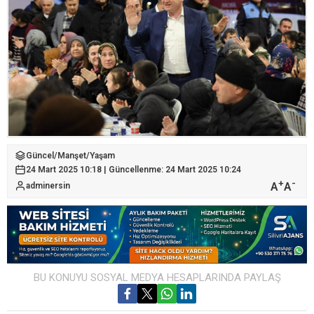
Güncel
/
Manşet
/
Yaşam
24 Mart 2025 10:18 | Güncellenme: 24 Mart 2025 10:24
+
-
A
A
adminersin
BU KONUYU SOSYAL MEDYA HESAPLARINDA PAYLAŞ