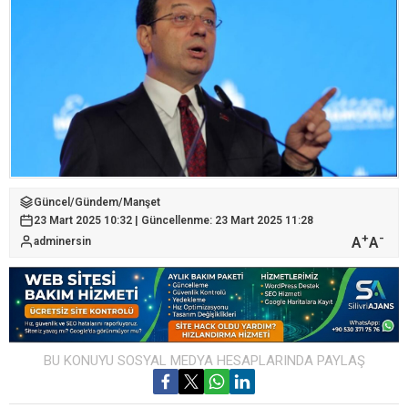
Güncel
/
Gündem
/
Manşet
23 Mart 2025 10:32 | Güncellenme: 23 Mart 2025 11:28
+
-
A
A
adminersin
BU KONUYU SOSYAL MEDYA HESAPLARINDA PAYLAŞ