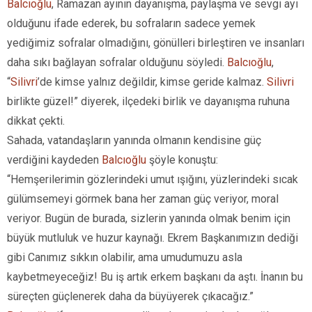
Balcıoğlu
, Ramazan ayının dayanışma, paylaşma ve sevgi ayı
olduğunu ifade ederek, bu sofraların sadece yemek
yediğimiz sofralar olmadığını, gönülleri birleştiren ve insanları
daha sıkı bağlayan sofralar olduğunu söyledi.
Balcıoğlu
,
“
Silivri
’de kimse yalnız değildir, kimse geride kalmaz.
Silivri
birlikte güzel!” diyerek, ilçedeki birlik ve dayanışma ruhuna
dikkat çekti.
Sahada, vatandaşların yanında olmanın kendisine güç
verdiğini kaydeden
Balcıoğlu
şöyle konuştu:
“Hemşerilerimin gözlerindeki umut ışığını, yüzlerindeki sıcak
gülümsemeyi görmek bana her zaman güç veriyor, moral
veriyor. Bugün de burada, sizlerin yanında olmak benim için
büyük mutluluk ve huzur kaynağı. Ekrem Başkanımızın dediği
gibi Canımız sıkkın olabilir, ama umudumuzu asla
kaybetmeyeceğiz! Bu iş artık erkem başkanı da aştı. İnanın bu
süreçten güçlenerek daha da büyüyerek çıkacağız.”