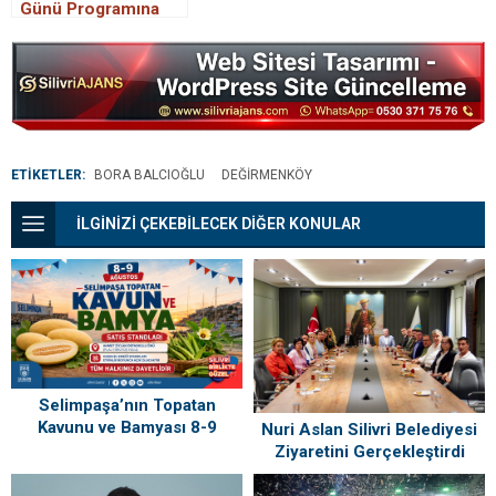
Günü Programına
davet
ETİKETLER:
BORA BALCIOĞLU
DEĞIRMENKÖY
İLGİNİZİ ÇEKEBİLECEK DİĞER KONULAR
Selimpaşa’nın Topatan
Kavunu ve Bamyası 8-9
Nuri Aslan Silivri Belediyesi
Ağustos’ta Vatandaşlarla
Ziyaretini Gerçekleştirdi
Buluşuyor