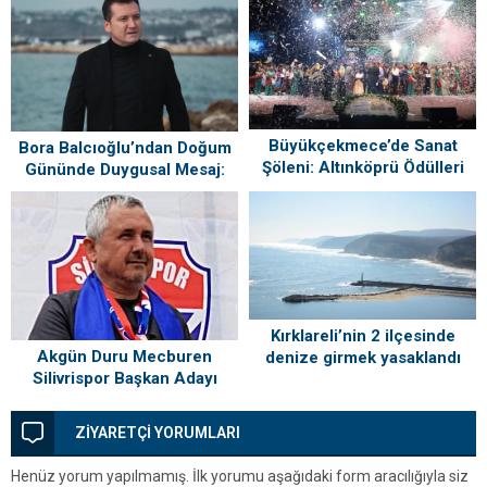
Büyükçekmece’de Sanat
Bora Balcıoğlu’ndan Doğum
Şöleni: Altınköprü Ödülleri
Gününde Duygusal Mesaj:
Sahiplerini Buldu!
“Silivri’mi Çok Özlüyorum”
Kırklareli’nin 2 ilçesinde
Akgün Duru Mecburen
denize girmek yasaklandı
Silivrispor Başkan Adayı
ZİYARETÇİ YORUMLARI
Henüz yorum yapılmamış. İlk yorumu aşağıdaki form aracılığıyla siz