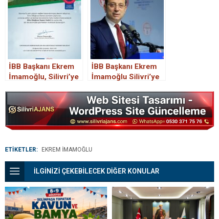
İBB Başkanı Ekrem
İBB Başkanı Ekrem
İmamoğlu, Silivri’ye
İmamoğlu Silivri’ye
geliyor.
geliyor.
ETİKETLER:
EKREM IMAMOĞLU
İLGİNİZİ ÇEKEBİLECEK DİĞER KONULAR