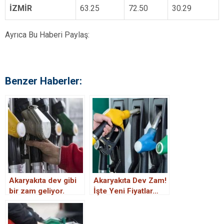
İZMİR
63.25
72.50
30.29
Ayrıca Bu Haberi Paylaş:
Benzer Haberler:
Akaryakıta dev gibi
Akaryakıta Dev Zam!
bir zam geliyor.
İşte Yeni Fiyatlar…
Tarih belli oldu