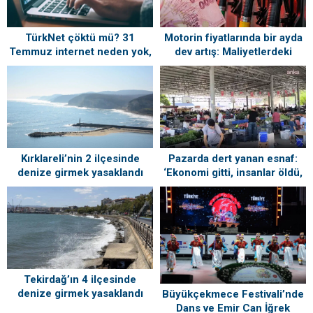
TürkNet çöktü mü? 31
Motorin fiyatlarında bir ayda
Temmuz internet neden yok,
dev artış: Maliyetlerdeki
ne zaman gelecek?
yükseliş sofrayı da vuracak
Kırklareli’nin 2 ilçesinde
Pazarda dert yanan esnaf:
denize girmek yasaklandı
‘Ekonomi gitti, insanlar öldü,
kefenleyip gömecek adam
lazım’
Tekirdağ’ın 4 ilçesinde
denize girmek yasaklandı
Büyükçekmece Festivali’nde
Dans ve Emir Can İğrek