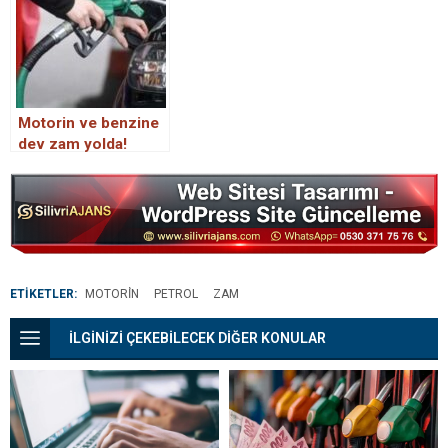
Motorin ve benzine
dev zam yolda!
Tarihi belli oldu
ETİKETLER:
MOTORİN
PETROL
ZAM
İLGİNİZİ ÇEKEBİLECEK DİĞER KONULAR