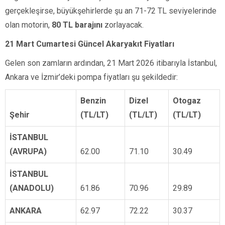
gerçekleşirse, büyükşehirlerde şu an 71-72 TL seviyelerinde
olan motorin,
80 TL barajını
zorlayacak.
21 Mart Cumartesi Güncel Akaryakıt Fiyatları
Gelen son zamların ardından, 21 Mart 2026 itibarıyla İstanbul,
Ankara ve İzmir’deki pompa fiyatları şu şekildedir:
Benzin
Dizel
Otogaz
Şehir
(TL/LT)
(TL/LT)
(TL/LT)
İSTANBUL
(AVRUPA)
62.00
71.10
30.49
İSTANBUL
(ANADOLU)
61.86
70.96
29.89
ANKARA
62.97
72.22
30.37