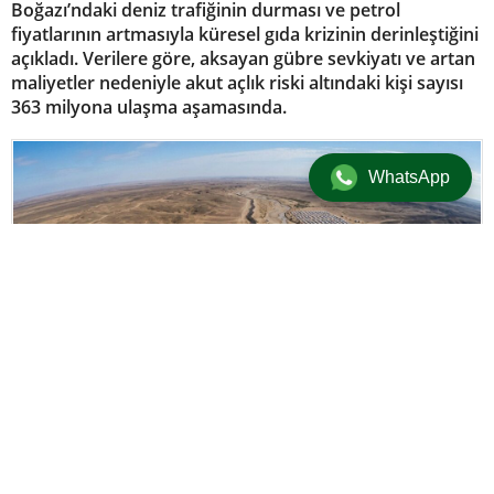
Boğazı’ndaki deniz trafiğinin durması ve petrol
fiyatlarının artmasıyla küresel gıda krizinin derinleştiğini
açıkladı. Verilere göre, aksayan gübre sevkiyatı ve artan
maliyetler nedeniyle akut açlık riski altındaki kişi sayısı
363 milyona ulaşma aşamasında.
WhatsApp
+
-
A
A
Dünya
21 Mart 2026 10:49
adminersin