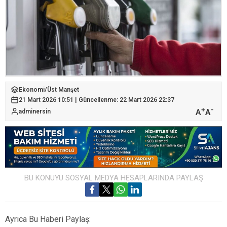
Ekonomi
/
Üst Manşet
21 Mart 2026 10:51 | Güncellenme: 22 Mart 2026 22:37
+
-
A
A
adminersin
BU KONUYU SOSYAL MEDYA HESAPLARINDA PAYLAŞ
Ayrıca Bu Haberi Paylaş: