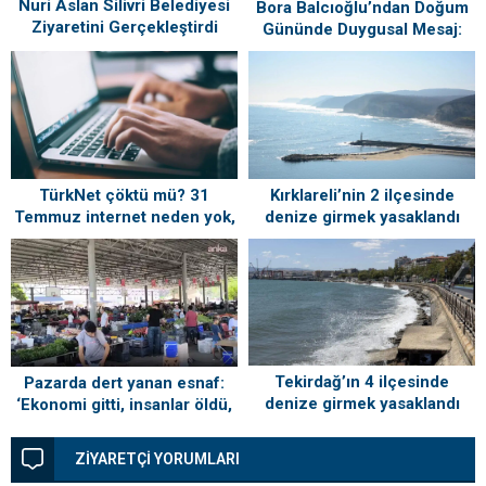
Nuri Aslan Silivri Belediyesi
Bora Balcıoğlu’ndan Doğum
Ziyaretini Gerçekleştirdi
Gününde Duygusal Mesaj:
“Silivri’mi Çok Özlüyorum”
TürkNet çöktü mü? 31
Kırklareli’nin 2 ilçesinde
Temmuz internet neden yok,
denize girmek yasaklandı
ne zaman gelecek?
Tekirdağ’ın 4 ilçesinde
Pazarda dert yanan esnaf:
denize girmek yasaklandı
‘Ekonomi gitti, insanlar öldü,
kefenleyip gömecek adam
lazım’
ZİYARETÇİ YORUMLARI