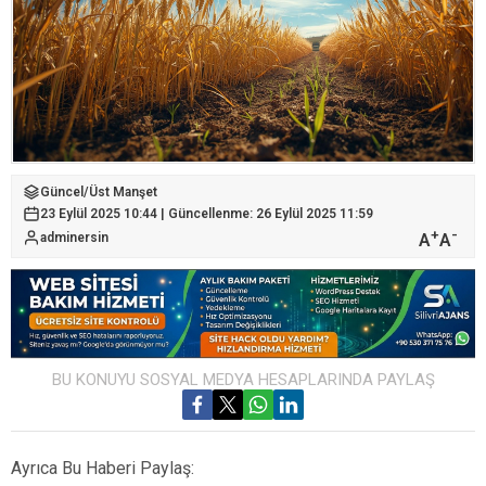
Güncel
/
Üst Manşet
23 Eylül 2025 10:44 | Güncellenme: 26 Eylül 2025 11:59
+
-
A
A
adminersin
BU KONUYU SOSYAL MEDYA HESAPLARINDA PAYLAŞ
Ayrıca Bu Haberi Paylaş: