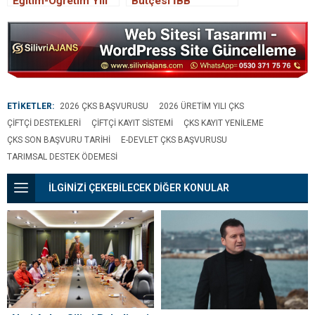
Eğitim-Öğretim Yılı
Bütçesi İBB
Açılış Töreni
Meclisi’nde
Gerçekleştirildi
Onaylandı
ETİKETLER:
2026 ÇKS BAŞVURUSU
2026 ÜRETIM YILI ÇKS
ÇIFTÇI DESTEKLERI
ÇIFTÇI KAYIT SISTEMI
ÇKS KAYIT YENILEME
ÇKS SON BAŞVURU TARIHI
E-DEVLET ÇKS BAŞVURUSU
TARIMSAL DESTEK ÖDEMESI
İLGİNİZİ ÇEKEBİLECEK DİĞER KONULAR