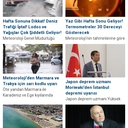
göre...
Hafta Sonuna Dikkat! Deniz
Yaz Gibi Hafta Sonu Geliyor!
Trafiği İptal! Lodos ve
Termometreler 30 Dereceyi
Yağışlar Çok Şiddetli Geliyor!
Gösterecek
Meteoroloji Genel Müdürlüğü
Meteoroloji'nin tahminlerine göre
(MGM) tarafından yapılan son
hafta sonu yurdun büyük
değerlendirmelere göre, ülke
bölümünde güneşli bir hava
genelinin parçalı ve yer yer...
bekleniyor. Sıcaklık güneyde 30...
Meteoroloji’den Marmara ve
Japon deprem uzmanı
Trakya için sarı kodlu uyarı
Moriwaki’den İstanbul
Öte yandan Marmara ile
depremi uyarısı
Karadeniz ve Ege kıyılarında
Japon deprem uzmanı Yüksek
önemli bir değişiklik
İnşaat Mühendisi Yoshinori
beklenmeyen hava sıcaklıklarının,
Moriwaki, beklenen İstanbul
diğer...
depremiyle ilgili "Kuzey Anadolu
Fay...