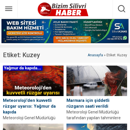
Etiket:
Kuzey
Anasayfa
»
Etiket: Kuzey
Meteoroloji’den kuvvetli
Marmara için şiddetli
rüzgar uyarısı: Yağmur da
rüzgarın saati verildi
kapıda
Meteoroloji Genel Müdürlüğü
Meteoroloji Genel Müdürlüğü
tarafından yapılan tahminlere
tarafından yapılan tahminlere
göre yurdun kuzeydoğu
göre; Ülkemizin kuzey
kesimlerinin parçalı yer yer çok