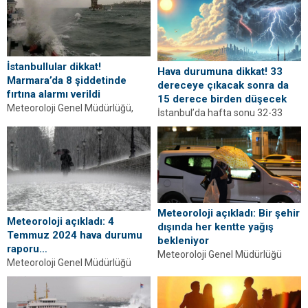
kesimlerinin parçalı bulutlu,
bulutlu;...
Sakarya, Düzce, Zonguldak,...
İstanbullular dikkat!
Hava durumuna dikkat! 33
Marmara’da 8 şiddetinde
dereceye çıkacak sonra da
fırtına alarmı verildi
15 derece birden düşecek
Meteoroloji Genel Müdürlüğü,
İstanbul’da hafta sonu 32-33
Marmara Denizi ve Kuzey Ege'de
dereceye kadar çıkması
etkili olacak fırtına tehlikesine
beklenen sıcaklıklar, pazartesi
karşı vatandaşlara uyarı...
günü 15 derece birden düşecek....
Meteoroloji açıkladı: Bir şehir
Meteoroloji açıkladı: 4
dışında her kentte yağış
Temmuz 2024 hava durumu
bekleniyor
raporu…
Meteoroloji Genel Müdürlüğü
Meteoroloji Genel Müdürlüğü
(MGM), Şırnak dışında tüm
(MGM), 4 Temmuz Perşembe
yurdun aralıklı sağanak ve gök
gününe ilişkin hava durumu
gürültülü sağanak yağışlı...
raporunu yayımladı. Rapora