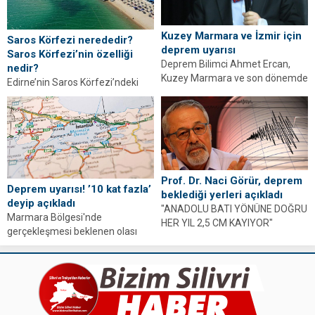
Kuzey Marmara ve İzmir için
Saros Körfezi nerededir?
deprem uyarısı
Saros Körfezi’nin özelliği
Deprem Bilimci Ahmet Ercan,
nedir?
Kuzey Marmara ve son dönemde
Edirne’nin Saros Körfezi’ndeki
sarsıntıların sıklaştığı İzmir için
kıyılarından Sazlıdere’de, Boru
deprem uyarılarında...
Hatları ile Petrol Taşıma Anonim
Şirketi (BOTAŞ) doğalgaz
limanına...
Prof. Dr. Naci Görür, deprem
Deprem uyarısı! ’10 kat fazla’
beklediği yerleri açıkladı
deyip açıkladı
"ANADOLU BATI YÖNÜNE DOĞRU
Marmara Bölgesi'nde
HER YIL 2,5 CM KAYIYOR"
gerçekleşmesi beklenen olası
Konuşmasında dikkat çeken
İstanbul depremi, yaratacağı
uyarılarda bulunan Naci...
etkiler dolayısıyla gündemden
düşmüyor. Türkiye’nin kalbi
konumunda...