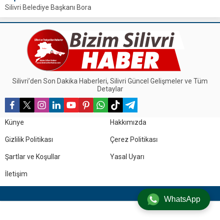
Silivri Belediye Başkanı Bora
Balcıoğlu, Edirne’de düzenlenen
Tarihi Kentler Birliği 2025 II.
Olağan Meclis Toplantısı’na...
Silivri’den Son Dakika Haberleri, Silivri Güncel Gelişmeler ve Tüm
Detaylar
Künye
Hakkımızda
Gizlilik Politikası
Çerez Politikası
Şartlar ve Koşullar
Yasal Uyarı
İletişim
WhatsApp