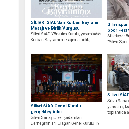
SİLİVRİ SİAD’dan Kurban Bayramı
Silivrispo
Mesajı ve Birlik Vurgusu
Spor Festi
Silivri SİAD Yönetim Kurulu, yayımladığı
Silivrispor
Kurban Bayramı mesajında birlik,
“Silivri Spor
dayanışma ve paylaşma vurgusu yaptı.
Müjdat Gürs
Silivri SİA
Silivri Sana
Silivri SİAD Genel Kurulu
yönetimi, ko
gerçekleştirildi.
toplantıda a
Silivri Sanayici ve İşadamları
Derneğinin 14. Olağan Genel Kurulu 19