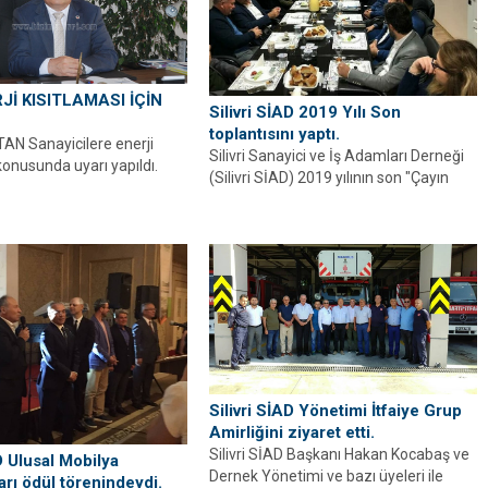
Jİ KISITLAMASI İÇİN
Silivri SİAD 2019 Yılı Son
toplantısını yaptı.
'TAN Sanayicilere enerji
Silivri Sanayici ve İş Adamları Derneği
konusunda uyarı yapıldı.
(Silivri SİAD) 2019 yılının son "Çayın
yanında simit" toplantısını...
Silivri SİAD Yönetimi İtfaiye Grup
Amirliğini ziyaret etti.
Silivri SİAD Başkanı Hakan Kocabaş ve
AD Ulusal Mobilya
Dernek Yönetimi ve bazı üyeleri ile
arı ödül törenindeydi.