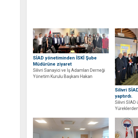
Şubat Çarşamba günü gerçekleştirildi.
SİAD yönetiminden İSKİ Şube
Müdürüne ziyaret
Silivri Sanayici ve İş Adamları Derneği
Yönetim Kurulu Başkanı Hakan
Kocabaş, yönetim ve üyeleri, İSKİ...
Silivri SİA
yaptırdı.
Silivri SİAD
Yüreklerden
kapsamında S
oluşturulan E