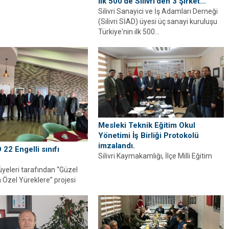
İlk 500’de Silivri’den 3 Şirket…
Silivri Sanayici ve İş Adamları Derneği
(Silivri SİAD) üyesi üç sanayi kuruluşu
Türkiye'nin ilk 500...
Mesleki Teknik Eğitim Okul
Yönetimi İş Birliği Protokolü
imzalandı.
D 22 Engelli sınıfı
Silivri Kaymakamlığı, İlçe Milli Eğitim
Müdürlüğü ile Silivri SİAD arasında
 üyeleri tarafından “Güzel
Mesleki Teknik Eğitim Okul Yönetim...
 Özel Yüreklere” projesi
ilivri okullarında
ngelli Sınıflarının...