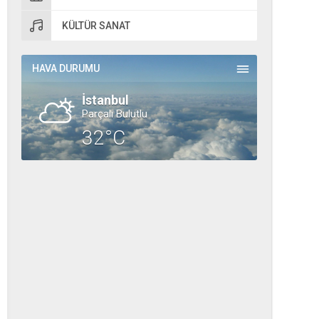
KÜLTÜR SANAT
HAVA DURUMU
İstanbul
Parçalı Bulutlu
32°C