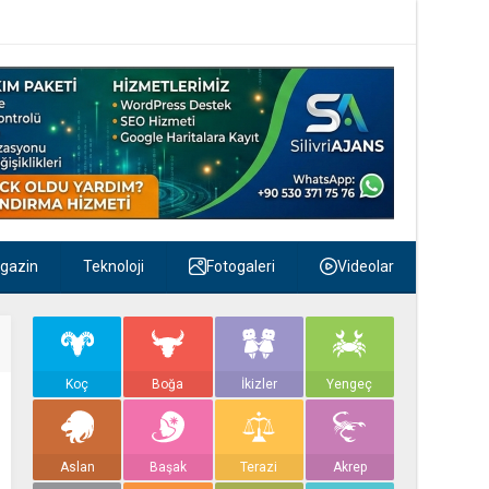
gazin
Teknoloji
Fotogaleri
Videolar
Koç
Boğa
İkizler
Yengeç
Aslan
Başak
Terazi
Akrep