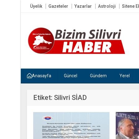
Üyelik
Gazeteler
Yazarlar
Astroloji
Sitene E
Anasayfa
Güncel
Gündem
Yerel
Etiket:
Silivri SİAD