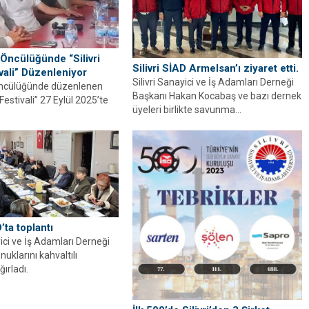
r Öncülüğünde “Silivri
Silivri SİAD Armelsan’ı ziyaret etti.
vali” Düzenleniyor
Silivri Sanayici ve İş Adamları Derneği
 öncülüğünde düzenlenen
Başkanı Hakan Kocabaş ve bazı dernek
 Festivali” 27 Eylül 2025’te
üyeleri birlikte savunma...
u Stadı’nda gerçekleşecek.
Harry Potter’dan 
önce de sihir v
D’ta toplantı
yici ve İş Adamları Derneği
nuklarını kahvaltılı
ğırladı.