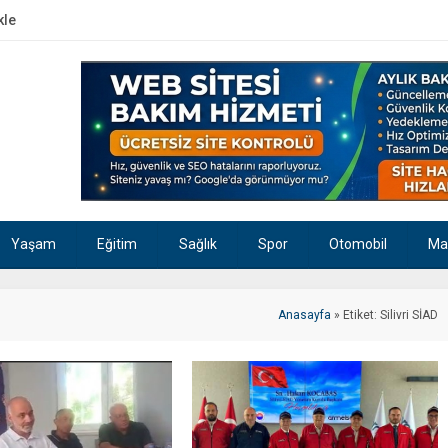
kle
Yaşam
Eğitim
Sağlık
Spor
Otomobil
Ma
Anasayfa
»
Etiket: Silivri SİAD