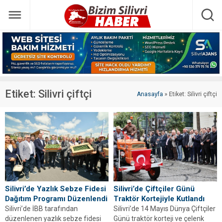
Etiket:
Silivri çiftçi
Anasayfa
»
Etiket: Silivri çiftçi
Silivri’de Yazlık Sebze Fidesi
Silivri’de Çiftçiler Günü
Dağıtım Programı Düzenlendi
Traktör Kortejiyle Kutlandı
Silivri’de İBB tarafından
Silivri’de 14 Mayıs Dünya Çiftçiler
düzenlenen yazlık sebze fidesi
Günü traktör korteji ve çelenk