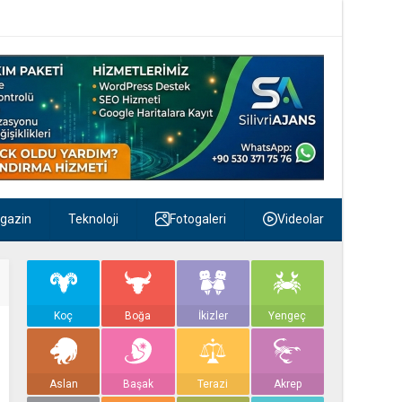
gazin
Teknoloji
Fotogaleri
Videolar
Koç
Boğa
İkizler
Yengeç
Aslan
Başak
Terazi
Akrep