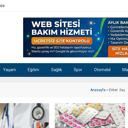
kle
Yaşam
Eğitim
Sağlık
Spor
Otomobil
Ma
Anasayfa
»
Etiket: ilaç