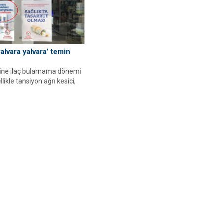
‘yalvara yalvara’ temin
yine ilaç bulamama dönemi
likle tansiyon ağrı kesici,
ü ve kanser ilaçlarının...