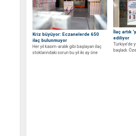
İlaç artık 
Kriz büyüyor: Eczanelerde 650
ediliyor
ilaç bulunmuyor
Türkiye’de 
Her yıl kasım-aralık gibi başlayan ilaç
başladı. Özel
stoklarındaki sorun bu yıl iki ay öne
ateş düşürüc
çekildi. Eczanelerde...