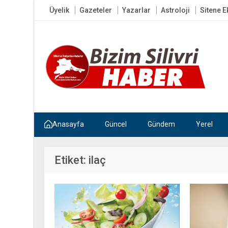
Üyelik
Gazeteler
Yazarlar
Astroloji
Sitene E
Anasayfa
Güncel
Gündem
Yerel
Etiket:
ilaç