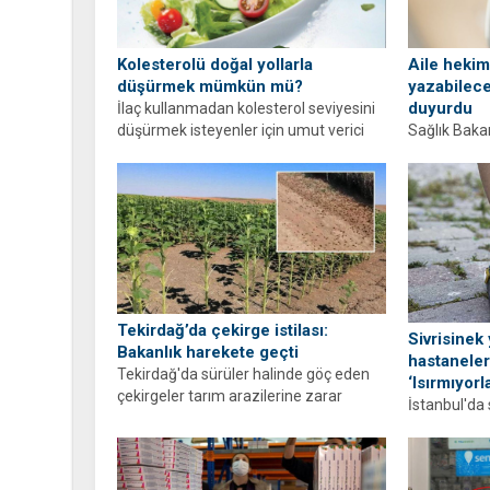
Kolesterolü doğal yollarla
Aile hekiml
düşürmek mümkün mü?
yazabilece
duyurdu
İlaç kullanmadan kolesterol seviyesini
düşürmek isteyenler için umut verici
Sağlık Baka
çalışmalar var. Ancak her doğal
hekimliğinde
yöntem...
kolaylaştır
duyurdu. Bu d
Tekirdağ’da çekirge istilası:
Sivrisinek
Bakanlık harekete geçti
hastaneler
Tekirdağ'da sürüler halinde göç eden
‘Isırmıyor
çekirgeler tarım arazilerine zarar
İstanbul'da
veriyor. Üreticilerin korkulu rüyası olan
sivrisinekle
çekirgeler...
şikayetiyle
arttı. Prof. D