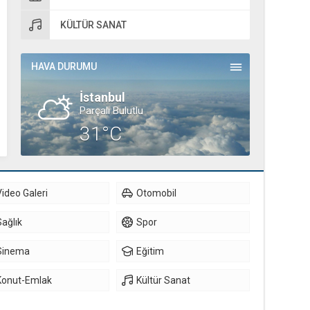
KÜLTÜR SANAT
HAVA DURUMU
İstanbul
Parçalı Bulutlu
31°C
Video Galeri
Otomobil
Sağlık
Spor
Sinema
Eğitim
Konut-Emlak
Kültür Sanat