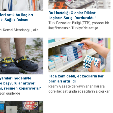
Bu Hastalığı Olanlar Dikkat:
eri artık bu ilaçları
İlaçların Satışı Durduruldu!
k: Sağlık Bakanı
Türk Eczacıları Birliği (TEB), yabancı bir
ilaç firmasının Türkiye'de satışa
nı Kemal Memişoğlu, aile
sunduğu bazı ilaçların satışını
 vatandaşların işlerini
sonlandırdığını...
acak yeni düzenlemeleri
eğişiklikle, aile...
Harry Potter’dan
önce de sihir 
İlaca zam geldi, eczacıların kâr
 yaraları nedeniyle
oranları artırıldı
e başvurular artıyor:
Resmi Gazete'de yayınlanan karara
lar, resmen koparıyorlar’
göre ilaç satışında eczacıların aldığı kâr
 son günlerde
oranı artırıldı. Resmi Gazete’nin
rden kaynaklı kaşıntı ve yara
bugünkü...
 hastanelere başvurular
r. Zekayi...