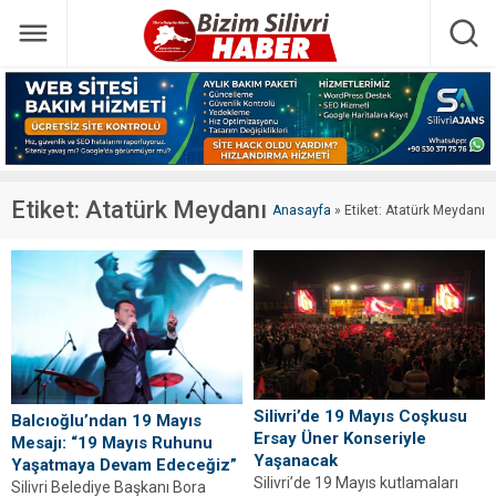
Etiket:
Atatürk Meydanı
Anasayfa
»
Etiket: Atatürk Meydanı
Silivri’de 19 Mayıs Coşkusu
Balcıoğlu’ndan 19 Mayıs
Ersay Üner Konseriyle
Mesajı: “19 Mayıs Ruhunu
Yaşanacak
Yaşatmaya Devam Edeceğiz”
Silivri’de 19 Mayıs kutlamaları
Silivri Belediye Başkanı Bora