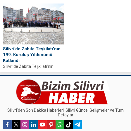
gençlik yürüyüşü ve Ersay Üner
Balcıoğlu, 19 Mayıs mesajında
konseriyle gerçekleşecek.
birlik ve Cumhuriyet vurgusu
Etkinlikler Atatürk Meydanı’nda
yaptı, vatandaşları etkinliklere...
yapılacak.
Silivri’de Zabıta Teşkilatı’nın
199. Kuruluş Yıldönümü
Kutlandı
Silivri’de Zabıta Teşkilatı’nın
199’uncu kuruluş yıl dönümü ve
Zabıta Haftası, Atatürk
Meydanı’nda düzenlenen törenle
kutlandı....
Silivri’den Son Dakika Haberleri, Silivri Güncel Gelişmeler ve Tüm
Detaylar